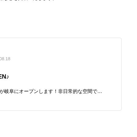
08.18
EN♪
関東でも人気のアリエスが岐阜にオープンします！非日常的な空間で日々のストレスを解放するドライヘッドスパ専門サロン。食いしばり・不眠解消・脳の疲労・頭痛・眼精疲労の回復にも効果が期待できる無水のドラ