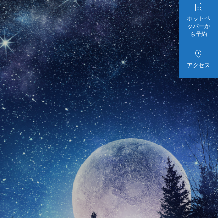

ホットペ
ッパーか
ら予約

アクセス