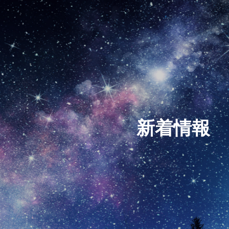
新
着
情
報