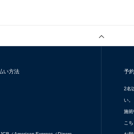
支払い方法
予
2名
い。
施術
こち