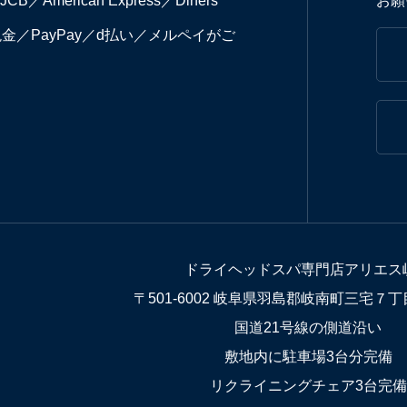
JCB／American Express／Diners
お願
r／現金／PayPay／d払い／メルペイがご
。
ドライヘッドスパ専門店アリエス
〒501-6002 岐阜県羽島郡岐南町三宅７
国道21号線の側道沿い
敷地内に駐車場3台分完備
リクライニングチェア3台完備